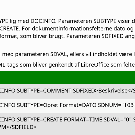
PE lig med DOCINFO. Parameteren SUBTYPE viser den
CREATE. For dokumentinformationsfelterne dato og
format, som bliver brugt. Parameteren SDFIXED ang
r lig med parameteren SDVAL, ellers vil indholdet vær
tags som bliver genkendt af LibreOffice som felter 
CINFO SUBTYPE=COMMENT SDFIXED>Beskrivelse</
INFO SUBTYPE=Opret Format=DATO SDNUM="1031;1
CINFO SUBTYPE=CREATE FORMAT=TIME SDVAL="0"
PM</SDFIELD>