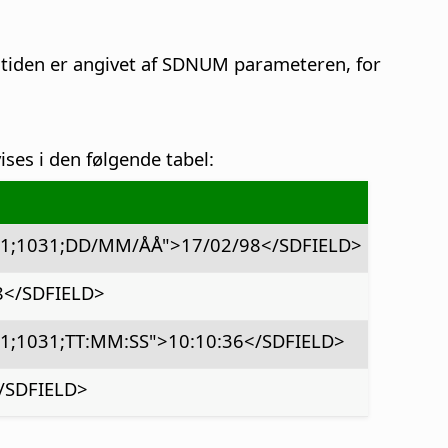
r tiden er angivet af SDNUM parameteren, for
ses i den følgende tabel:
1;1031;DD/MM/ÅÅ">17/02/98</SDFIELD>
</SDFIELD>
;1031;TT:MM:SS">10:10:36</SDFIELD>
/SDFIELD>