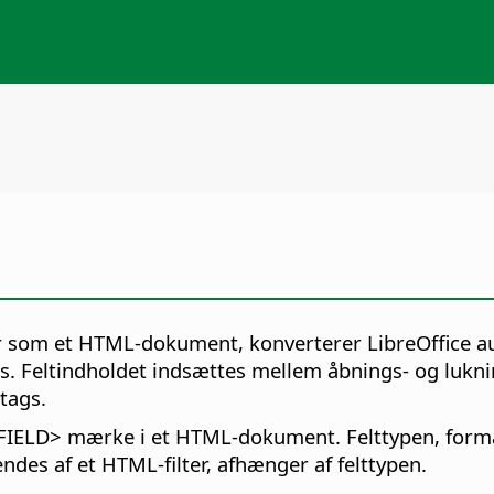
 som et HTML-dokument, konverterer LibreOffice au
s. Feltindholdet indsættes mellem åbnings- og lukni
tags.
SDFIELD> mærke i et HTML-dokument. Felttypen, format
des af et HTML-filter, afhænger af felttypen.