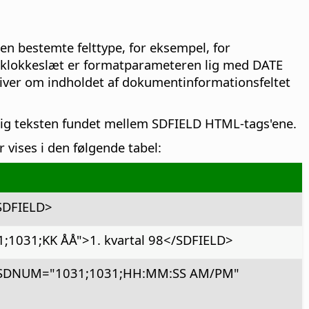
 bestemte felttype, for eksempel, for
 klokkeslæt er formatparameteren lig med DATE
iver om indholdet af dokumentinformationsfeltet
e lig teksten fundet mellem SDFIELD HTML-tags'ene.
vises i den følgende tabel:
SDFIELD>
031;KK ÅÅ">1. kvartal 98</SDFIELD>
 SDNUM="1031;1031;HH:MM:SS AM/PM"