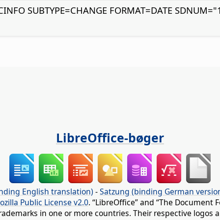
CINFO SUBTYPE=CHANGE FORMAT=DATE SDNUM="10
LibreOffice-bøger
nding English translation)
-
Satzung (binding German versio
ozilla Public License v2.0
. “LibreOffice” and “The Document F
rademarks in one or more countries. Their respective logos an