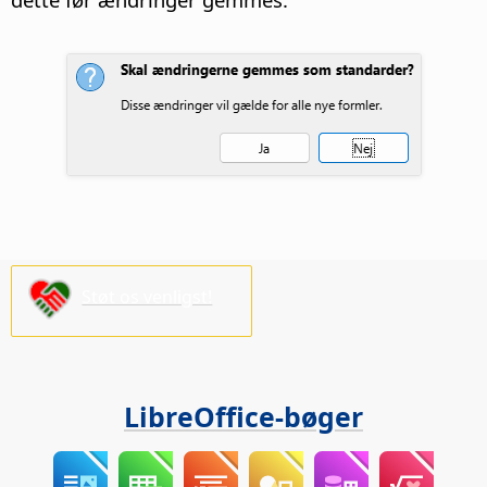
Støt os venligst!
LibreOffice-bøger