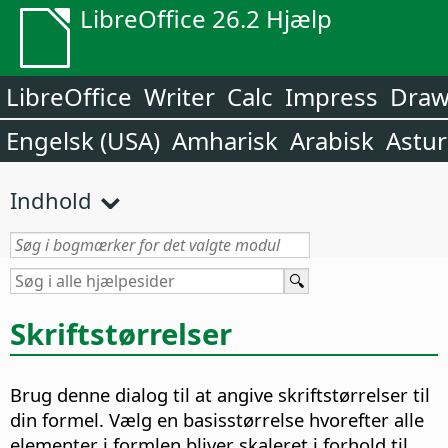
LibreOffice 26.2 Hjælp
LibreOffice
Writer
Calc
Impress
Dra
Engelsk (USA)
Amharisk
Arabisk
Astur
Indhold
Skriftstørrelser
Brug denne dialog til at angive skriftstørrelser til
din formel. Vælg en basisstørrelse hvorefter alle
elementer i formlen bliver skaleret i forhold til