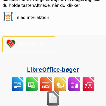
du holde tasten
Alt
nede, når du klikker.
Tillad interaktion
Støt os venligst!
LibreOffice-bøger