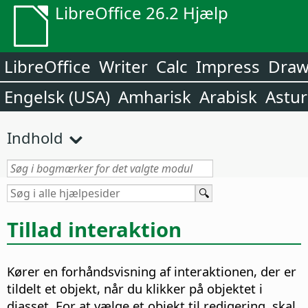
LibreOffice 26.2 Hjælp
LibreOffice
Writer
Calc
Impress
Dra
Engelsk (USA)
Amharisk
Arabisk
Astur
Indhold
Tillad interaktion
Kører en forhåndsvisning af interaktionen, der er
tildelt et objekt, når du klikker på objektet i
diasset. For at vælge et objekt til redigering, skal