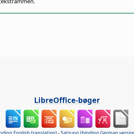
edtekstrammen.
LibreOffice-bøger
nding English translation)
-
Satzung (binding German versio