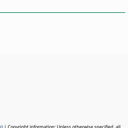
n)
| Copyright information: Unless otherwise specified, all