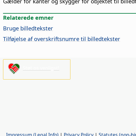
Gælder for kanter og skygger for objektet til bill
Relaterede emner
Bruge billedtekster
Tilføjelse af overskriftsnumre til billedtekster
Støt os venligst!
Impressum (Legal Info)
|
Privacy Policy
|
Statutes (non-bi