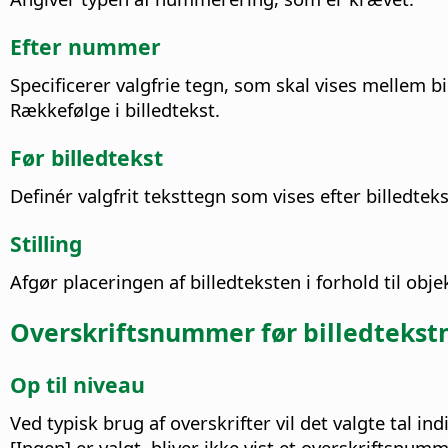
Efter nummer
Specificerer valgfrie tegn, som skal vises mellem b
Rækkefølge i billedtekst.
Før billedtekst
Definér valgfrit teksttegn som vises efter billedt
Stilling
Afgør placeringen af billedteksten i forhold til obje
Overskriftsnummer før billedtek
Op til niveau
Ved typisk brug af overskrifter vil det valgte tal
[Ingen] er valgt, bliver ikke vist et overskriftsnumm