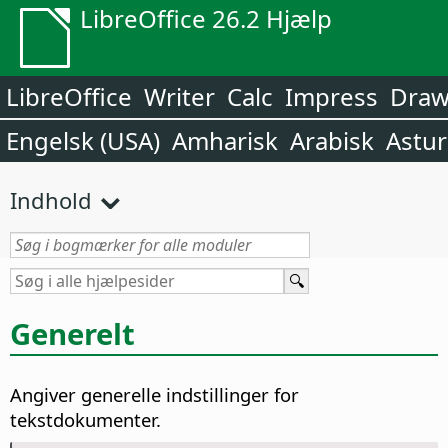
LibreOffice 26.2 Hjælp
LibreOffice
Writer
Calc
Impress
Dra
Engelsk (USA)
Amharisk
Arabisk
Astur
Indhold
Generelt
Angiver generelle indstillinger for
tekstdokumenter.