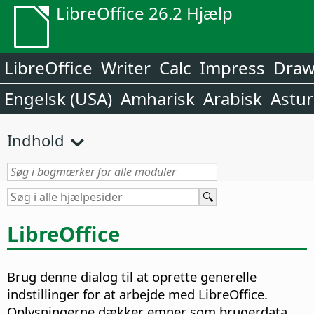
LibreOffice 26.2 Hjælp
LibreOffice
Writer
Calc
Impress
Dra
Engelsk (USA)
Amharisk
Arabisk
Astur
Indhold
LibreOffice
Brug denne dialog til at oprette generelle
indstillinger for at arbejde med LibreOffice.
Oplysningerne dækker emner som brugerdata,