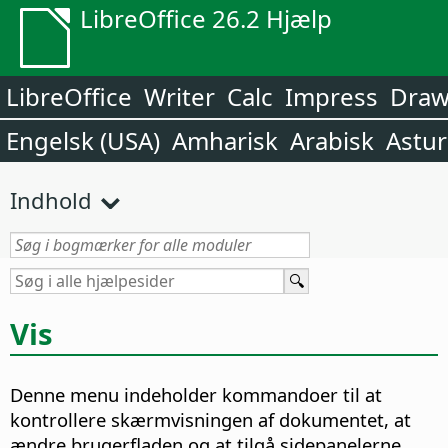
LibreOffice 26.2 Hjælp
LibreOffice
Writer
Calc
Impress
Dra
Engelsk (USA)
Amharisk
Arabisk
Astur
Indhold
Vis
Denne menu indeholder kommandoer til at
kontrollere skærmvisningen af dokumentet, at
ændre brugerfladen og at tilgå sidepanelerne.