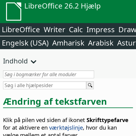
LibreOffice 26.2 Hjælp
LibreOffice
Writer
Calc
Impress
Dra
Engelsk (USA)
Amharisk
Arabisk
Astur
Indhold
Ændring af tekstfarven
Klik på pilen ved siden af ikonet
Skrifttypefarve
for at aktivere en
værktøjslinje
, hvor du kan
vælge mellem et antal farver.