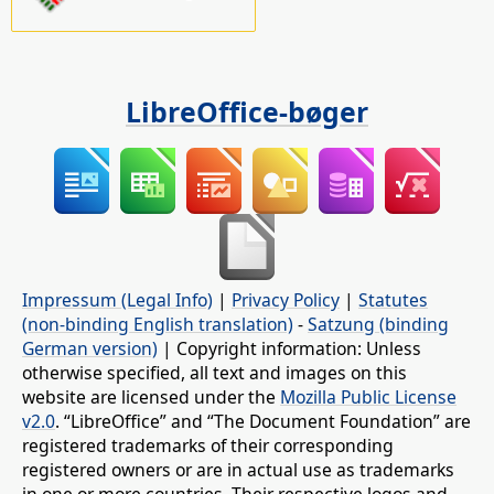
LibreOffice-bøger
Impressum (Legal Info)
|
Privacy Policy
|
Statutes
(non-binding English translation)
-
Satzung (binding
German version)
| Copyright information: Unless
otherwise specified, all text and images on this
website are licensed under the
Mozilla Public License
v2.0
. “LibreOffice” and “The Document Foundation” are
registered trademarks of their corresponding
registered owners or are in actual use as trademarks
in one or more countries. Their respective logos and