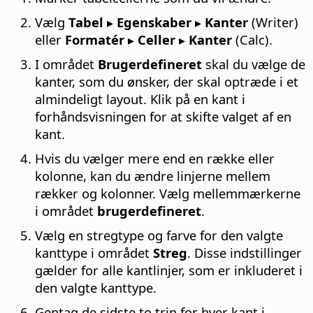
Vælg
Tabel ▸ Egenskaber ▸ Kanter
(Writer)
eller
Formatér ▸ Celler ▸ Kanter
(Calc).
I området
Brugerdefineret
skal du vælge de
kanter, som du ønsker, der skal optræde i et
almindeligt layout. Klik på en kant i
forhåndsvisningen for at skifte valget af en
kant.
Hvis du vælger mere end en række eller
kolonne, kan du ændre linjerne mellem
rækker og kolonner. Vælg mellemmærkerne
i området
brugerdefineret
.
Vælg en stregtype og farve for den valgte
kanttype i området
Streg
. Disse indstillinger
gælder for alle kantlinjer, som er inkluderet i
den valgte kanttype.
Gentag de sidste to trin for hver kant i