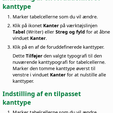
kanttype
Marker tabelcellerne som du vil ændre.
Klik på ikonet
Kanter
på værktøjslinjen
Tabel
(Writer) eller
Streg og fyld
for at åbne
vinduet
Kanter
.
Klik på en af de foruddefinerede kanttyper.
Dette
Tilføjer
den valgte typografi til den
nuværende kanttypografi for tabelcellerne.
Marker den tomme kanttype øverst til
venstre i vinduet
Kanter
for at nulstille alle
kanttyper.
Indstilling af en tilpasset
kanttype
Marker tabelcellerne som du vil ændre.