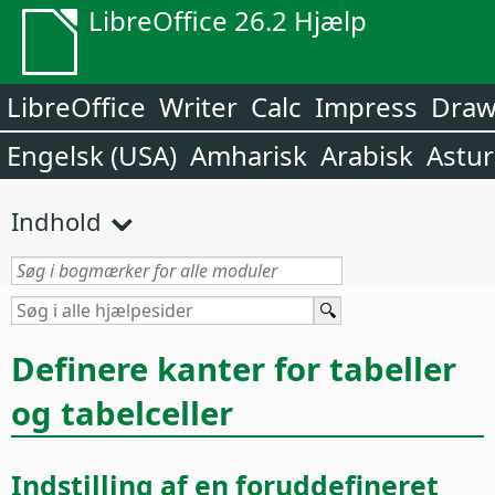
LibreOffice 26.2 Hjælp
LibreOffice
Writer
Calc
Impress
Dra
Engelsk (USA)
Amharisk
Arabisk
Astur
Indhold
Definere kanter for tabeller
og tabelceller
Indstilling af en foruddefineret