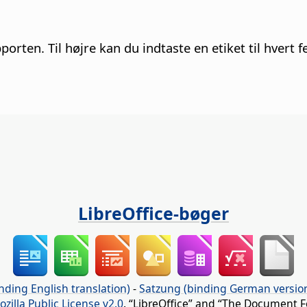
orten. Til højre kan du indtaste en etiket til hvert f
LibreOffice-bøger
nding English translation)
-
Satzung (binding German versio
ozilla Public License v2.0
. “LibreOffice” and “The Document F