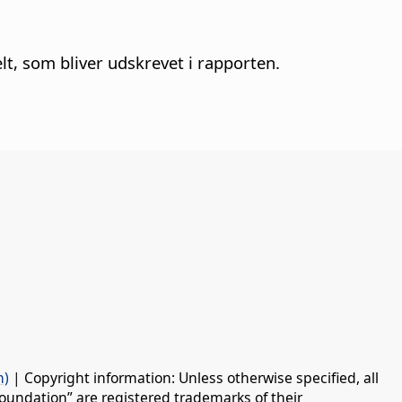
elt, som bliver udskrevet i rapporten.
n)
| Copyright information: Unless otherwise specified, all
oundation” are registered trademarks of their