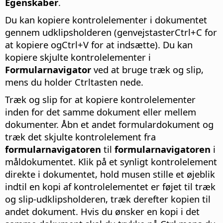
Egenskaber
.
Du kan kopiere kontrolelementer i dokumentet
gennem udklipsholderen (genvejstaster
Ctrl
+C for
at kopiere og
Ctrl
+V for at indsætte). Du kan
kopiere skjulte kontrolelementer i
Formularnavigator
ved at bruge træk og slip,
mens du holder
Ctrl
tasten nede.
Træk og slip for at kopiere kontrolelementer
inden for det samme dokument eller mellem
dokumenter. Åbn et andet formulardokument og
træk det skjulte kontrolelement fra
formularnavigatoren
til
formularnavigatoren
i
måldokumentet. Klik på et synligt kontrolelement
direkte i dokumentet, hold musen stille et øjeblik
indtil en kopi af kontrolelementet er føjet til træk
og slip-udklipsholderen, træk derefter kopien til
andet dokument. Hvis du ønsker en kopi i det