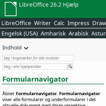
LibreOffice 26.2 Hjælp
LibreOffice
Writer
Calc
Impress
Dra
Engelsk (USA)
Amharisk
Arabisk
Astur
Indhold
Formularnavigator
Åbner
Formularnavigator
.
Formularnavigator
viser alle formularer og underformularer i det
aktuelle dokument med deres respektive