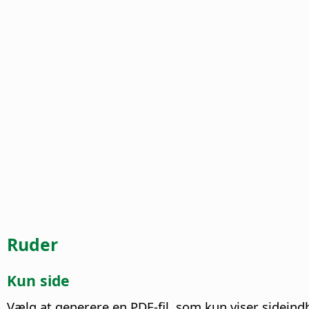
Ruder
Kun side
Vælg at generere en PDF-fil, som kun viser sideind