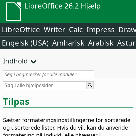
LibreOffice 26.2 Hjælp
LibreOffice
Writer
Calc
Impress
Dra
Engelsk (USA)
Amharisk
Arabisk
Astur
Indhold
Tilpas
Sætter formateringsindstillingerne for sorterede
og usorterede lister. Hvis du vil, kan du anvende
formatering på individuelle niveauer i