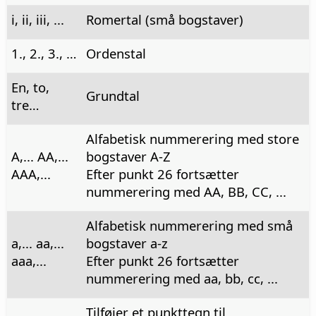
i, ii, iii, ...
Romertal (små bogstaver)
1., 2., 3., …
Ordenstal
En, to,
Grundtal
tre…
Alfabetisk nummerering med store
A,... AA,...
bogstaver A-Z
AAA,...
Efter punkt 26 fortsætter
nummerering med AA, BB, CC, ...
Alfabetisk nummerering med små
a,... aa,...
bogstaver a-z
aaa,...
Efter punkt 26 fortsætter
nummerering med aa, bb, cc, ...
Tilføjer et punkttegn til