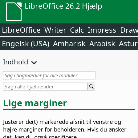
LibreOffice 26.2 Hjælp
LibreOffice
Writer
Calc
Impress
Dra
Engelsk (USA)
Amharisk
Arabisk
Astur
Indhold
Lige marginer
Justerer de(t) markerede afsnit til venstre og
højre marginer for beholderen. Hvis du ønsker
det, kan du også specificere