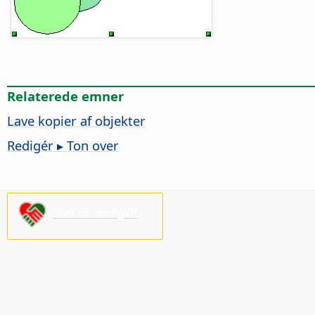
Relaterede emner
Lave kopier af objekter
Redigér ▸ Ton over
Støt os venligst!