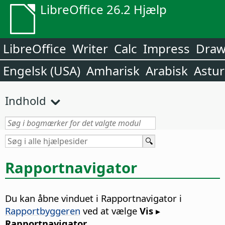
LibreOffice 26.2 Hjælp
LibreOffice
Writer
Calc
Impress
Dra
Engelsk (USA)
Amharisk
Arabisk
Astur
Indhold
Rapportnavigator
Du kan åbne vinduet i Rapportnavigator i
Rapportbyggeren
ved at vælge
Vis ▸
Rapportnavigator
.