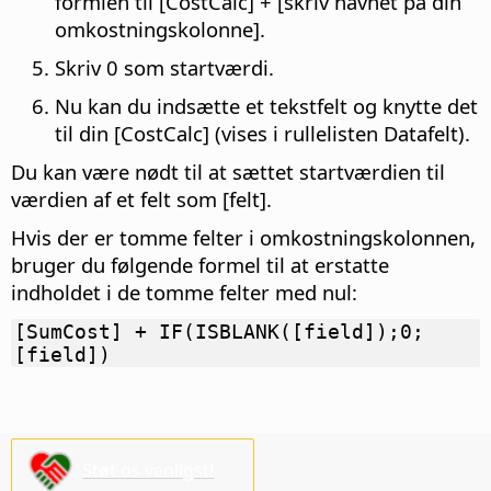
formlen til [CostCalc] + [skriv navnet på din
omkostningskolonne].
Skriv 0 som startværdi.
Nu kan du indsætte et tekstfelt og knytte det
til din [CostCalc] (vises i rullelisten Datafelt).
Du kan være nødt til at sættet startværdien til
værdien af et felt som [felt].
Hvis der er tomme felter i omkostningskolonnen,
bruger du følgende formel til at erstatte
indholdet i de tomme felter med nul:
[SumCost] + IF(ISBLANK([field]);0;
[field])
Støt os venligst!