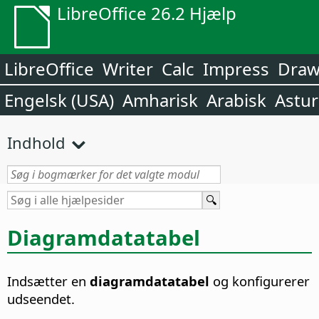
LibreOffice 26.2 Hjælp
LibreOffice
Writer
Calc
Impress
Dra
Engelsk (USA)
Amharisk
Arabisk
Astur
Indhold
Diagramdatatabel
Indsætter en
diagramdatatabel
og konfigurerer
udseendet.