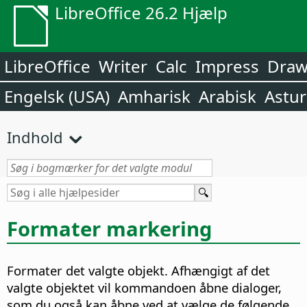
LibreOffice 26.2 Hjælp
LibreOffice
Writer
Calc
Impress
Dra
Engelsk (USA)
Amharisk
Arabisk
Astur
Indhold
Formater markering
Formater det valgte objekt.
Afhængigt af det
valgte objektet vil kommandoen åbne dialoger,
som du også kan åbne ved at vælge de følgende