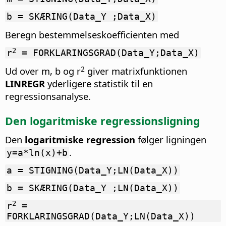
b = SKÆRING(Data_Y ;Data_X)
Beregn bestemmelseskoefficienten med
2
r
= FORKLARINGSGRAD(Data_Y;Data_X)
2
Ud over m, b og r
giver matrixfunktionen
LINREGR
yderligere statistik til en
regressionsanalyse.
Den logaritmiske regressionsligning
Den
logaritmiske regression
følger ligningen
.
y=a*ln(x)+b
a = STIGNING(Data_Y;LN(Data_X))
b = SKÆRING(Data_Y ;LN(Data_X))
2
r
=
FORKLARINGSGRAD(Data_Y;LN(Data_X))