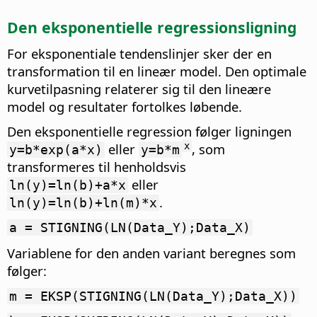
Den eksponentielle regressionsligning
For eksponentiale tendenslinjer sker der en
transformation til en lineær model. Den optimale
kurvetilpasning relaterer sig til den lineære
model og resultater fortolkes løbende.
Den eksponentielle regression følger ligningen
eller
, som
x
y=b*exp(a*x)
y=b*m
transformeres til henholdsvis
eller
ln(y)=ln(b)+a*x
.
ln(y)=ln(b)+ln(m)*x
a = STIGNING(LN(Data_Y);Data_X)
Variablene for den anden variant beregnes som
følger:
m = EKSP(STIGNING(LN(Data_Y);Data_X))