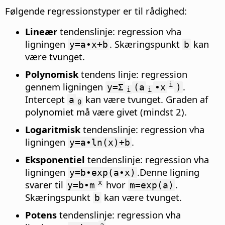
Følgende regressionstyper er til rådighed:
Lineær
tendenslinje: regression vha
ligningen
. Skæringspunkt
kan
y=a∙x+b
b
være tvunget.
Polynomisk
tendens linje: regression
gennem ligningen
.
i
y=Σ
(a
∙x
)
i
i
Intercept
kan være tvunget. Graden af
a
0
polynomiet må være givet (mindst 2).
Logaritmisk
tendenslinje: regression vha
ligningen
.
y=a∙ln(x)+b
Eksponentiel
tendenslinje: regression vha
ligningen
.Denne ligning
y=b∙exp(a∙x)
svarer til
hvor
.
x
y=b∙m
m=exp(a)
Skæringspunkt
kan være tvunget.
b
Potens
tendenslinje: regression vha
a