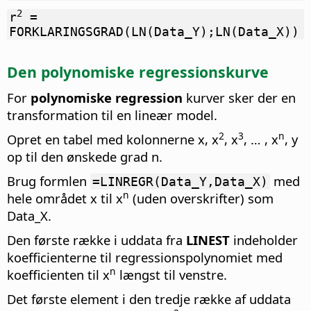
2
r
=
FORKLARINGSGRAD(LN(Data_Y);LN(Data_X))
Den polynomiske regressionskurve
For
polynomiske regression
kurver sker der en
transformation til en lineær model.
2
3
n
Opret en tabel med kolonnerne x, x
, x
, … , x
, y
op til den ønskede grad n.
Brug formlen
med
=LINREGR(Data_Y,Data_X)
n
hele området x til x
(uden overskrifter) som
Data_X.
Den første række i uddata fra
LINEST
indeholder
koefficienterne til regressionspolynomiet med
n
koefficienten til x
længst til venstre.
Det første element i den tredje række af uddata