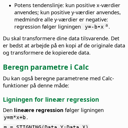
Potens tendenslinje: kun positive x-værdier
anvendes; kun positive y-værdier anvendes,
medmindre alle y-værdier er negative:
regression følger ligningen
.
a
y=-b∙x
Du skal transformere dine data tilsvarende. Det
er bedst at arbejde på en kopi af de originale data
og transformere de kopierede data.
Beregn parametre i Calc
Du kan også beregne parametrene med Calc-
funktioner på denne måde:
Ligningen for lineær regression
Den
lineære regression
følger ligningen
.
y=m*x+b
m = STIGNING(Data_Y;Data_X)