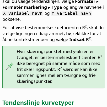
skal du vælge tendenslinjen, vælge
Formatér ▸
Formatér markering ▸ Type
og angive navnene i
og
X variabel navn
Y variabel navn
boksene.
2
For at vise bestemmelseskoefficienten R
, skal du
vælge ligningen i diagrammet, højreklikke for at
2
åbne kontekstmenuen og vælge
Indsæt R
.
Hvis skæringspunktet med y-aksen er
2
tvunget, er bestemmelseskoefficienten R
ikke beregnet på samme måde som med
2
frit skæringspunkt. R
værdier kan ikke
sammenlignes mellem tvungne og frie
skæringspunkter.
Tendenslinje kurvetyper