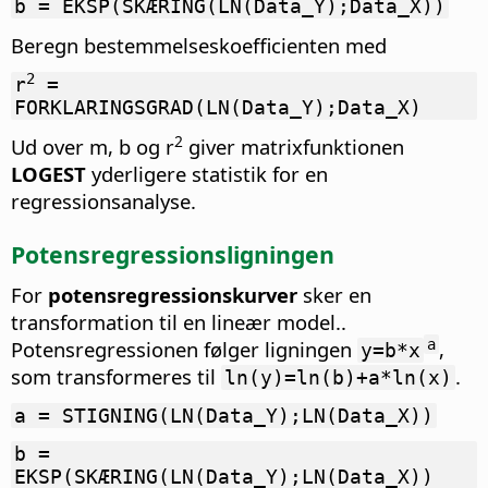
b = EKSP(SKÆRING(LN(Data_Y);Data_X))
Beregn bestemmelseskoefficienten med
2
r
=
FORKLARINGSGRAD(LN(Data_Y);Data_X)
2
Ud over m, b og r
giver matrixfunktionen
LOGEST
yderligere statistik for en
regressionsanalyse.
Potensregressionsligningen
For
potensregressionskurver
sker en
transformation til en lineær model..
Potensregressionen følger ligningen
,
a
y=b*x
som transformeres til
.
ln(y)=ln(b)+a*ln(x)
a = STIGNING(LN(Data_Y);LN(Data_X))
b =
EKSP(SKÆRING(LN(Data_Y);LN(Data_X))