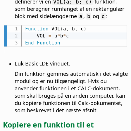
definerer vi en
-funktion,
VOL(a; b; c)
som beregner rumfanget af en rektangulær
blok med sidelængderne
,
og
:
a
b
c
Function
 VOL
(
a
,
 b
,
 c
)
    VOL 
=
 a
*
b
*
End
Function
Luk Basic-IDE vinduet.
Din funktion gemmes automatisk i det valgte
modul og er nu tilgængeligt. Hvis du
anvender funktionen i et CALC-dokument,
som skal bruges på en anden computer, kan
du kopiere funktionen til Calc-dokumentet,
som beskrevet i det næste afsnit.
Kopiere en funktion til et