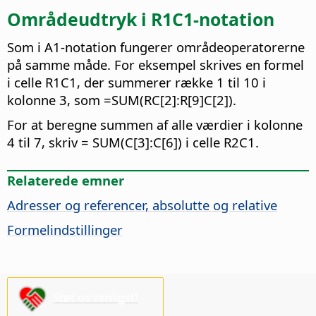
Områdeudtryk i R1C1-notation
Som i A1-notation fungerer områdeoperatorerne
på samme måde. For eksempel skrives en formel
i celle R1C1, der summerer række 1 til 10 i
kolonne 3, som =SUM(RC[2]:R[9]C[2]).
For at beregne summen af alle værdier i kolonne
4 til 7, skriv = SUM(C[3]:C[6]) i celle R2C1.
Relaterede emner
Adresser og referencer, absolutte og relative
Formelindstillinger
Støt os venligst!