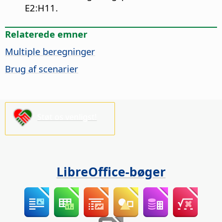
E2:H11.
Relaterede emner
Multiple beregninger
Brug af scenarier
Støt os venligst!
LibreOffice-bøger