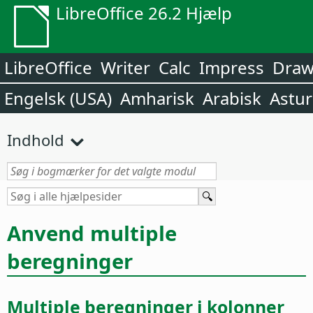
LibreOffice 26.2 Hjælp
LibreOffice
Writer
Calc
Impress
Dra
Engelsk (USA)
Amharisk
Arabisk
Astur
Indhold
Anvend multiple
beregninger
Multiple beregninger i kolonner