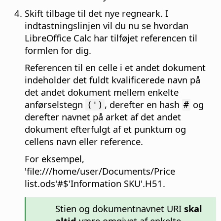
Skift tilbage til det nye regneark. I
indtastningslinjen vil du nu se hvordan
LibreOffice Calc har tilføjet referencen til
formlen for dig.
Referencen til en celle i et andet dokument
indeholder det fuldt kvalificerede navn på
det andet dokument mellem enkelte
anførselstegn
, derefter en hash
og
(')
#
derefter navnet på arket af det andet
dokument efterfulgt af et punktum og
cellens navn eller reference.
For eksempel,
'file:///home/user/Documents/Price
list.ods'#$'Information SKU'.H51
.
Stien og dokumentnavnet URI
skal
altid
være omgivet af enkelte