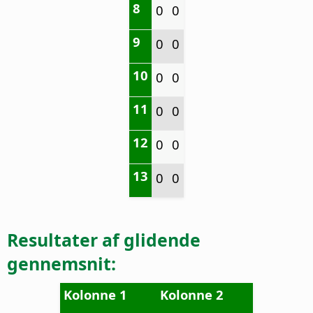
8
0
0
9
0
0
10
0
0
11
0
0
12
0
0
13
0
0
Resultater af glidende
gennemsnit:
Kolonne 1
Kolonne 2