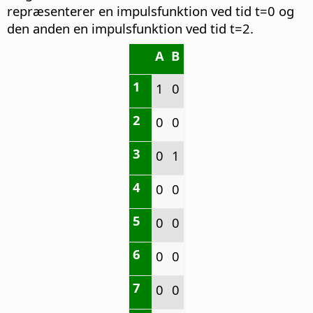
repræsenterer en impulsfunktion ved tid t=0 og
den anden en impulsfunktion ved tid t=2.
A
B
1
1
0
2
0
0
3
0
1
4
0
0
5
0
0
6
0
0
7
0
0