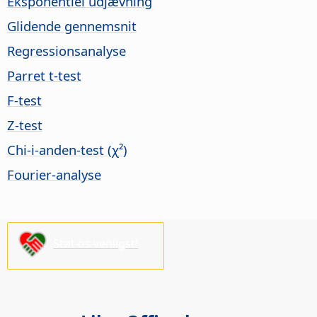
Eksponentiel udjævning
Glidende gennemsnit
Regressionsanalyse
Parret t-test
F-test
Z-test
Chi-i-anden-test (χ²)
Fourier-analyse
Støt os venligst!