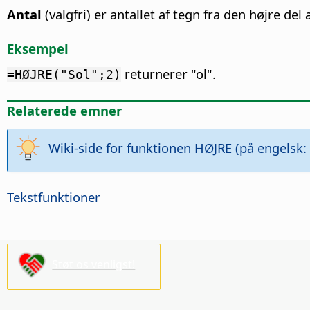
Antal
(valgfri) er antallet af tegn fra den højre de
Eksempel
returnerer "ol".
=HØJRE("Sol";2)
Relaterede emner
Wiki-side for funktionen HØJRE (på engelsk:
Tekstfunktioner
Støt os venligst!