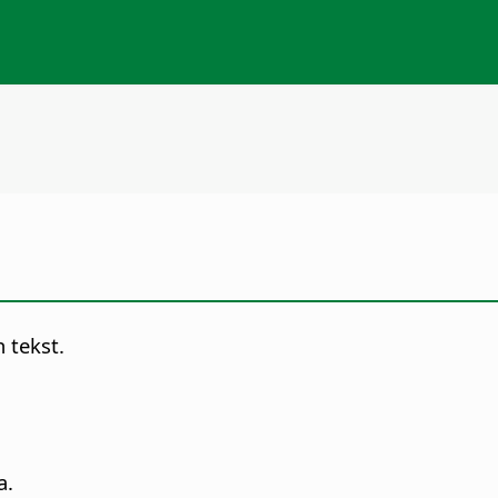
n tekst.
a.