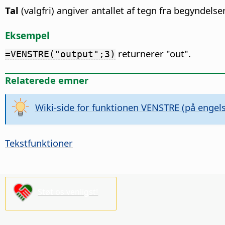
Tal
(valgfri) angiver antallet af tegn fra begyndels
Eksempel
returnerer "out".
=VENSTRE("output";3)
Relaterede emner
Wiki-side for funktionen VENSTRE (på engels
Tekstfunktioner
Støt os venligst!