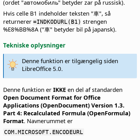
(ordet "автомобиль" betyder zar på russisk).
Hvis celle B1 indeholder teksten "車", så
returnerer
strengen
=INDKODURL(B1)
%E8%BB%8A ("車" betyder bil på japansk).
Tekniske oplysninger
Denne funktion er tilgængelig siden
LibreOffice 5.0.
Denne funktion er
IKKE
en del af standarden
Open Document Format for Office
Applications (OpenDocument) Version 1.3.
Part 4: Recalculated Formula (OpenFormula)
Format
. Navnerummet er
COM.MICROSOFT.ENCODEURL