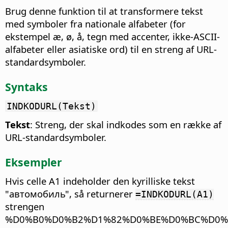
Brug denne funktion til at transformere tekst
med symboler fra nationale alfabeter (for
ekstempel æ, ø, å, tegn med accenter, ikke-ASCII-
alfabeter eller asiatiske ord) til en streng af URL-
standardsymboler.
Syntaks
INDKODURL(Tekst)
Tekst
: Streng, der skal indkodes som en række af
URL-standardsymboler.
Eksempler
Hvis celle A1 indeholder den kyrilliske tekst
"автомобиль", så returnerer
=INDKODURL(A1)
strengen
%D0%B0%D0%B2%D1%82%D0%BE%D0%BC%D0%