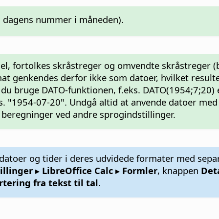
vs. dagens nummer i måneden).
el, fortolkes skråstreger og omvendte skråstreger (
t genkendes derfor ikke som datoer, hvilket resultere
 du bruge DATO-funktionen, f.eks. DATO(1954;7;20) e
ks. "1954-07-20". Undgå altid at anvende datoer me
ge beregninger ved andre sprogindstillinger.
datoer og tider i deres udvidede formater med sepa
illinger
▸ LibreOffice Calc ▸ Formler
, knappen
Deta
tering fra tekst til tal
.