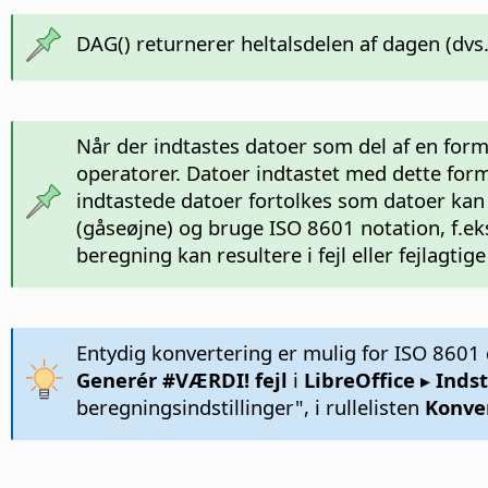
DAG() returnerer heltalsdelen af dagen (d
Når der indtastes datoer som del af en form
operatorer. Datoer indtastet med dette forma
indtastede datoer fortolkes som datoer kan
(gåseøjne) og bruge ISO 8601 notation, f.e
beregning kan resultere i fejl eller fejlagti
Entydig konvertering er mulig for ISO 8601 
Generér #VÆRDI! fejl
i
LibreOffice ▸ Indst
beregningsindstillinger", i rullelisten
Konver