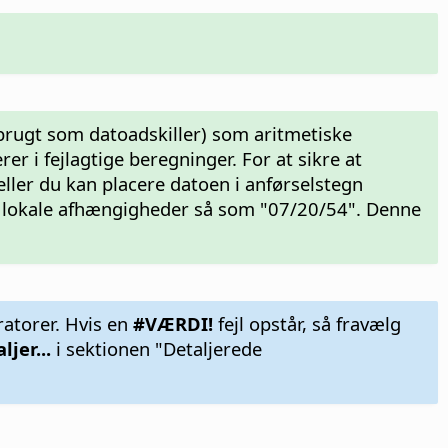
brugt som datoadskiller) som aritmetiske
r i fejlagtige beregninger. For at sikre at
ller du kan placere datoen i anførselstegn
d lokale afhængigheder så som "07/20/54". Denne
ratorer. Hvis en
#VÆRDI!
fejl opstår, så fravælg
ljer...
i sektionen "Detaljerede