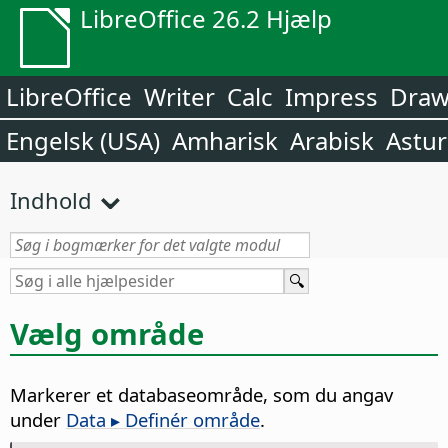
LibreOffice 26.2 Hjælp
LibreOffice
Writer
Calc
Impress
Dra
Engelsk (USA)
Amharisk
Arabisk
Astur
Indhold
Vælg område
Markerer et databaseområde, som du angav
under
Data ▸ Definér område
.