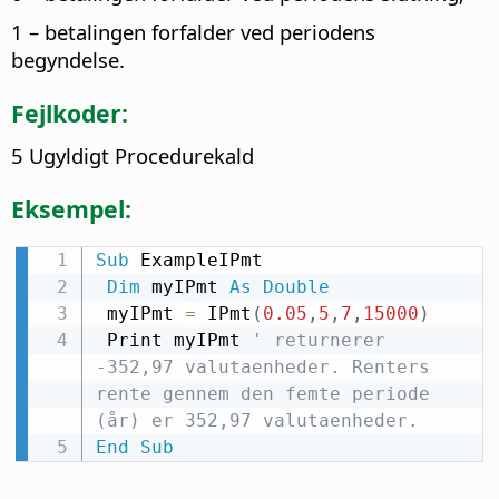
1 – betalingen forfalder ved periodens
begyndelse.
Fejlkoder:
5 Ugyldigt Procedurekald
Eksempel:
Sub
 ExampleIPmt

Dim
 myIPmt 
As
Double
 myIPmt 
=
 IPmt
(
0.05
,
5
,
7
,
15000
)
 Print myIPmt 
' returnerer 
-352,97 valutaenheder. Renters 
rente gennem den femte periode 
(år) er 352,97 valutaenheder.
End
Sub