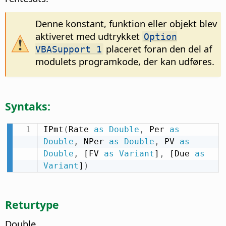
Denne konstant, funktion eller objekt blev
aktiveret med udtrykket
Option
placeret foran den del af
VBASupport 1
modulets programkode, der kan udføres.
Syntaks:
IPmt
(
Rate 
as
Double
,
 Per 
as
Double
,
 NPer 
as
Double
,
 PV 
as
Double
,
 [FV 
as
Variant
]
,
 [Due 
as
Variant
]
)
Returtype
Double