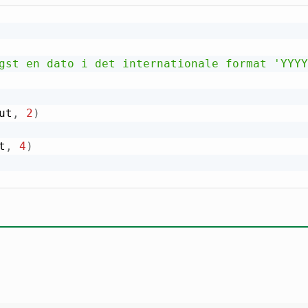
gst en dato i det internationale format 'YYYY
ut
,
2
)
t
,
4
)