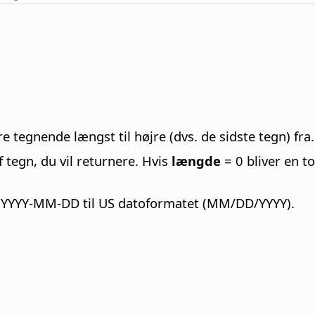
e tegnende længst til højre (dvs. de sidste tegn) fra.
 tegn, du vil returnere. Hvis
længde
= 0 bliver en to
t YYYY-MM-DD til US datoformatet (MM/DD/YYYY).