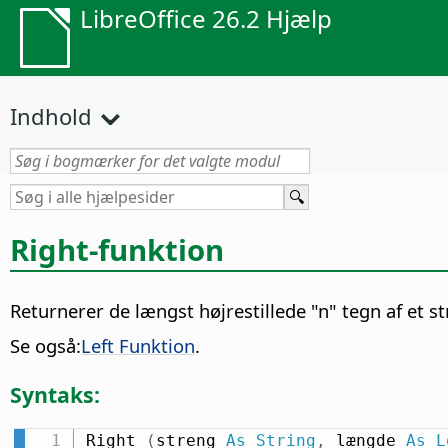
LibreOffice 26.2 Hjælp
Indhold
Right-funktion
Returnerer de længst højrestillede "n" tegn af et s
Se også:
Left Funktion
.
Syntaks:
Right 
(
streng 
As
String
,
 længde 
As
L