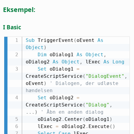
Eksempel:
I Basic
Sub
 TriggerEvent
(
oEvent 
As
Object
)
Dim
 oDialog1 
As
Object
,
oDialog2 
As
Object
,
 lExec 
As
Long
Set
 oDialog1 
=
CreateScriptService
(
"DialogEvent"
,
oEvent
)
' Dialogen, der udløste 
hændelsen
Set
 oDialog2 
=
CreateScriptService
(
"Dialog"
,
.
.
.
)
' Åbn en anden dialog
    oDialog2
.
Center
(
oDialog1
)
    lExec 
=
 oDialog2
.
Execute
(
)
Select
Case
 lExec
