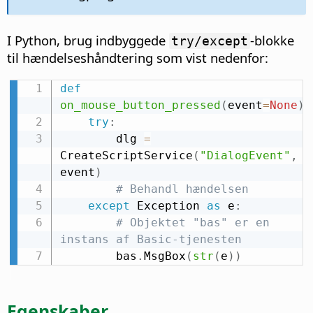
I Python, brug indbyggede
-blokke
try/except
til hændelseshåndtering som vist nedenfor:
def
on_mouse_button_pressed
(
event
=
None
)
:
try
:
        dlg 
=
CreateScriptService
(
"DialogEvent"
,
event
)
# Behandl hændelsen
except
 Exception 
as
 e
:
# Objektet "bas" er en 
instans af Basic-tjenesten
        bas
.
MsgBox
(
str
(
e
)
)
Egenskaber