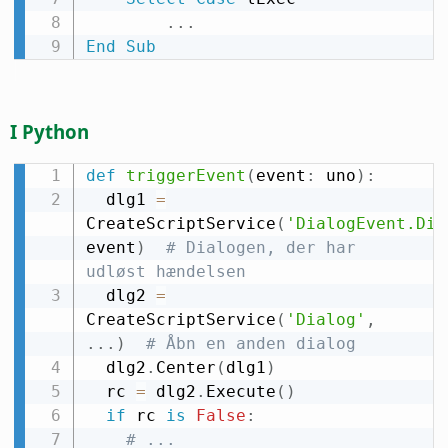
.
.
.
End
Sub
I Python
def
triggerEvent
(
event
:
 uno
)
:
  dlg1 
=
CreateScriptService
(
'DialogEvent.Dia
event
)
# Dialogen, der har 
udløst hændelsen
  dlg2 
=
CreateScriptService
(
'Dialog'
,
.
.
.
)
# Åbn en anden dialog
  dlg2
.
Center
(
dlg1
)
  rc 
=
 dlg2
.
Execute
(
)
if
 rc 
is
False
:
# ...