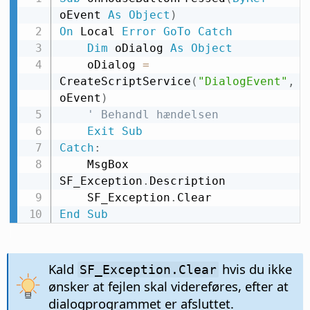
oEvent 
As
Object
)
On
 Local 
Error
GoTo
Catch
Dim
 oDialog 
As
Object
    oDialog 
=
CreateScriptService
(
"DialogEvent"
,
oEvent
)
' Behandl hændelsen
Exit
Sub
Catch
:
    MsgBox 
SF_Exception
.
Description

    SF_Exception
.
End
Sub
Kald
hvis du ikke
SF_Exception.Clear
ønsker at fejlen skal videreføres, efter at
dialogprogrammet er afsluttet.