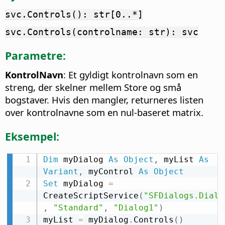
svc.Controls(): str[0..*]
svc.Controls(controlname: str): svc
Parametre:
KontrolNavn
: Et gyldigt kontrolnavn som en
streng, der skelner mellem Store og små
bogstaver. Hvis den mangler, returneres listen
over kontrolnavne som en nul-baseret matrix.
Eksempel:
Dim
 myDialog 
As
Object
,
 myList 
As
Variant
,
 myControl 
As
Object
Set
 myDialog 
=
CreateScriptService
(
"SFDialogs.Dialo
,
"Standard"
,
"Dialog1"
)
myList 
=
 myDialog
.
Controls
(
)