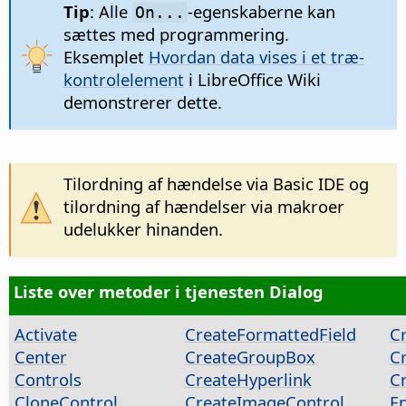
Tip
: Alle
-egenskaberne kan
On...
sættes med programmering.
Eksemplet
Hvordan data vises i et træ-
kontrolelement
i LibreOffice Wiki
demonstrerer dette.
Tilordning af hændelse via Basic IDE og
tilordning af hændelser via makroer
udelukker hinanden.
Liste over metoder i tjenesten Dialog
Activate
CreateFormattedField
Cr
Center
CreateGroupBox
C
Controls
CreateHyperlink
C
CloneControl
CreateImageControl
E