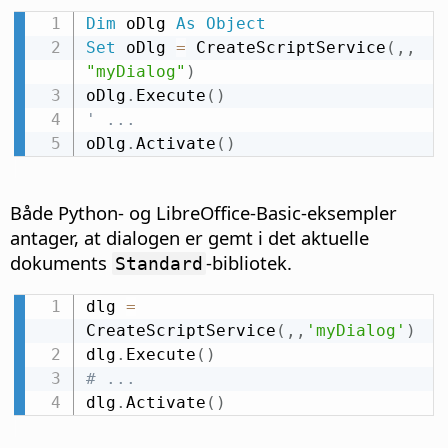
Dim
 oDlg 
As
Object
Set
 oDlg 
=
 CreateScriptService
(
,
,
"myDialog"
)
oDlg
.
Execute
(
)
' ...
oDlg
.
Activate
(
)
Både Python- og LibreOffice-Basic-eksempler
antager, at dialogen er gemt i det aktuelle
dokuments
-bibliotek.
Standard
dlg 
=
CreateScriptService
(
,
,
'myDialog'
)
dlg
.
Execute
(
)
# ...
dlg
.
Activate
(
)