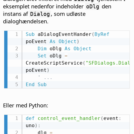
eksemplet nedenfor indeholder
den
oDlg
instans af
, som udløste
Dialog
dialoghændelsen.
Sub
 aDialogEventHander
(
ByRef
poEvent 
As
Object
)
Dim
 oDlg 
As
Object
Set
 oDlg 
=
CreateScriptService
(
"SFDialogs.Dialo
poEvent
)
' ...
End
Sub
Eller med Python:
def
control_event_handler
(
event
:
uno
)
:
    dlg 
=