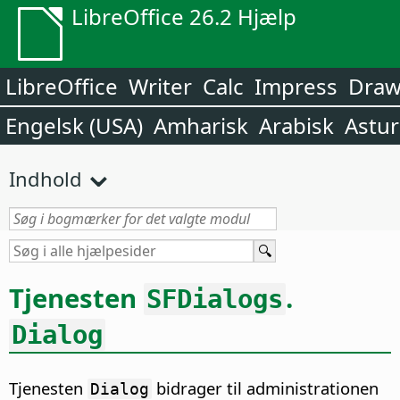
LibreOffice 26.2 Hjælp
LibreOffice
Writer
Calc
Impress
Dra
Engelsk (USA)
Amharisk
Arabisk
Astur
Indhold
Tjenesten
.
SFDialogs
Dialog
Tjenesten
bidrager til administrationen
Dialog