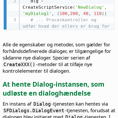
   dlg 
=
CreateScriptService
(
'NewDialog'
,
'myDialog1'
,
(
100
,
200
,
40
,
110
)
)
# ... Proceskontroller og 
udfør hvad der ellers er brug for
Alle de egenskaber og metoder, som gælder for
forhåndsdefinerede dialoger, er tilgængelige for
sådanne nye dialoger. Specier serien af
-metoder til at tilføje nye
CreateXXX()
kontrolelementer til dialogen.
At hente Dialog-instansen, som
udløste en dialoghændelse
En instans af
-tjenesten kan hentes via
Dialog
-tjenesten, forudsat at
SFDialogs.DialogEvent
dialogen blev initieret med
-tjenesten. I
Dialog