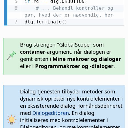
if
 rc 
==
 dlg
.
OKBUTTON
:
# ... Behandl kontroller og 
gør, hvad der er nødvendigt her
dlg
.
Terminate
(
)
Brug strengen "GlobalScope" som
container
-argument, når dialogen er
gemt enten i
Mine makroer og dialoger
eller i
Programmakroer og -dialoger
.
Dialog-tjenesten tilbyder metoder som
dynamisk opretter nye kontrolelementer i
en eksisterende dialog, forhåndsdefineret
med
Dialogeditoren
. En dialog
initialiseres med kontrolelementer i
Dialogeditoren, og nye kontrolelementer