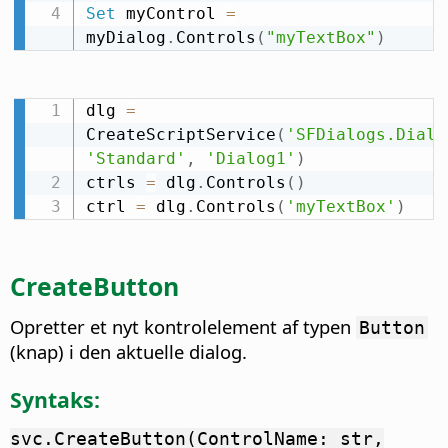
Set
 myControl 
=
myDialog
.
Controls
(
"myTextBox"
)
dlg 
=
CreateScriptService
(
'SFDialogs.Dialo
'Standard'
,
'Dialog1'
)
ctrls 
=
 dlg
.
Controls
(
)
ctrl 
=
 dlg
.
Controls
(
'myTextBox'
)
CreateButton
Opretter et nyt kontrolelement af typen
Button
(knap) i den aktuelle dialog.
Syntaks:
svc.CreateButton(ControlName: str,