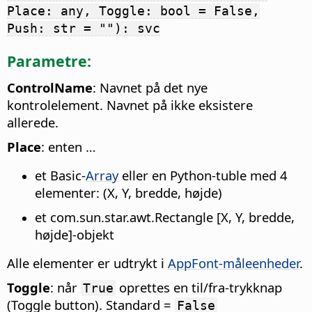
Place: any, Toggle: bool = False,
Push: str = ""): svc
Parametre:
ControlName
: Navnet på det nye
kontrolelement. Navnet på ikke eksistere
allerede.
Place
: enten …
et Basic-
Array
eller en Python-tuble med 4
elementer: (X, Y, bredde, højde)
et com.sun.star.awt.Rectangle [X, Y, bredde,
højde]-objekt
Alle elementer er udtrykt i
AppFont-måleenheder
.
Toggle
: når
oprettes en til/fra-trykknap
True
(Toggle button). Standard =
False