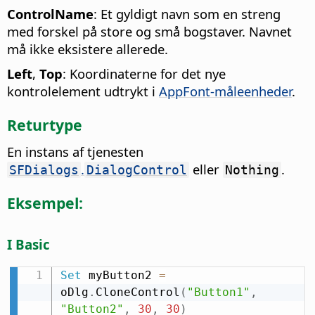
ControlName
: Et gyldigt navn som en streng
med forskel på store og små bogstaver. Navnet
må ikke eksistere allerede.
Left
,
Top
: Koordinaterne for det nye
kontrolelement udtrykt i
AppFont-måleenheder
.
Returtype
En instans af tjenesten
.
eller
.
SFDialogs
DialogControl
Nothing
Eksempel:
I Basic
Set
 myButton2 
=
oDlg
.
CloneControl
(
"Button1"
,
"Button2"
,
30
,
30
)