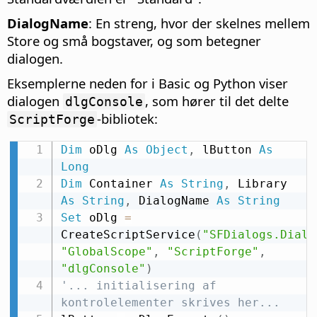
DialogName
: En streng, hvor der skelnes mellem
Store og små bogstaver, og som betegner
dialogen.
Eksemplerne neden for i Basic og Python viser
dialogen
, som hører til det delte
dlgConsole
-bibliotek:
ScriptForge
Dim
 oDlg 
As
Object
,
 lButton 
As
Long
Dim
 Container 
As
String
,
 Library 
As
String
,
 DialogName 
As
String
Set
 oDlg 
=
CreateScriptService
(
"SFDialogs.Dialo
"GlobalScope"
,
"ScriptForge"
,
"dlgConsole"
)
'... initialisering af 
kontrolelementer skrives her...