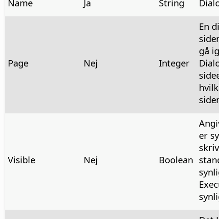
Name
Ja
String
Dial
En d
side
gå i
Page
Nej
Integer
Dial
side
hvil
sider
Angi
er sy
skri
Visible
Nej
Boolean
stan
synl
Exec
synli