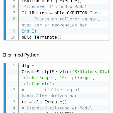
lButton 
=
 oDlg
.
Execute
(
)
'Standard tilstand = Modal
If
 lButton 
=
 oDlg
.
OKBUTTON 
Then
'... Proceskontrollerer og gør, 
hvad der er nødvendigt her
End
If
oDlg
.
Terminate
(
)
Eller med Python:
dlg 
=
CreateScriptService
(
'SFDialogs.Dialo
'GlobalScope'
,
'ScriptForge'
,
'dlgConsole'
)
# ... initialisering af 
kontroller skrives her...
rc 
=
 dlg
.
Execute
(
)
# Standard-tilstand er Modal