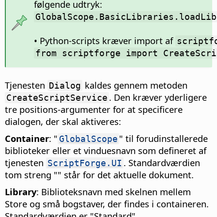
følgende udtryk:
GlobalScope.BasicLibraries.loadLib
• Python-scripts kræver import af
scriptf
from scriptforge import CreateScri
Tjenesten
kaldes gennem metoden
Dialog
. Den kræver yderligere
CreateScriptService
tre positions-argumenter for at specificere
dialogen, der skal aktiveres:
Container
: "
" til forudinstallerede
GlobalScope
biblioteker eller et vinduesnavn som defineret af
tjenesten
. Standardværdien
ScriptForge.UI
tom streng "" står for det aktuelle dokument.
Library
: Biblioteksnavn med skelnen mellem
Store og små bogstaver, der findes i containeren.
Standardværdien er "Standard".