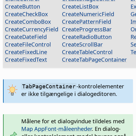
CreateButton
CreateListBox
E
CreateCheckBox
CreateNumericField
G
CreateComboBox
CreatePatternField
I
CreateCurrencyField
CreateProgressBar
O
CreateDateField
CreateRadioButton
Re
CreateFileControl
CreateScrollBar
S
CreateFixedLine
CreateTableControl
T
CreateFixedText
CreateTabPageContainer
-kontrolelementer
TabPageContainer
er ikke tilgængelige i dialogeditoren.
Målene for et dialogvindue tildeles med
Map AppFont-måleenheder
. En dialog-