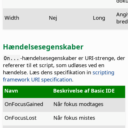
doku
Angi
Width
Nej
Long
bred
Hændelsesegenskaber
-hændelsesegenskaber er URI-strenge, der
On...
refererer til et script, som udløses ved en
hændelse. Læs dens specifikation in
scripting
framework URI specification
.
Navn
Beskrivelse af Basic IDE
OnFocusGained
Når fokus modtages
OnFocusLost
Når fokus mistes