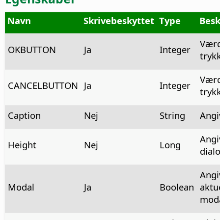
Navn
Skrivebeskyttet
Type
Besk
Værd
OKBUTTON
Ja
Integer
tryk
Værd
CANCELBUTTON
Ja
Integer
tryk
Caption
Nej
String
Angiv
Angi
Height
Nej
Long
dialo
Angi
Modal
Ja
Boolean
aktue
moda