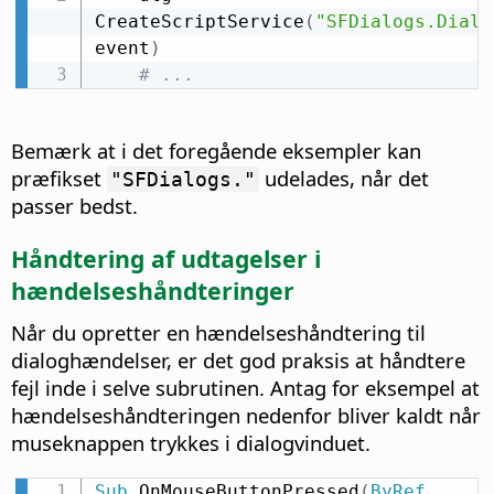
CreateScriptService
(
"SFDialogs.Dialo
event
)
# ...
Bemærk at i det foregående eksempler kan
præfikset
udelades, når det
"SFDialogs."
passer bedst.
Håndtering af udtagelser i
hændelseshåndteringer
Når du opretter en hændelseshåndtering til
dialoghændelser, er det god praksis at håndtere
fejl inde i selve subrutinen. Antag for eksempel at
hændelseshåndteringen nedenfor bliver kaldt når
museknappen trykkes i dialogvinduet.
Sub
 OnMouseButtonPressed
(
ByRef