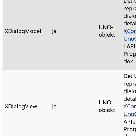
Det 
repr
dial
deta
UNO-
XDialogModel
Ja
XCon
objekt
UnoC
i AP
Prog
doku
Det 
repr
dial
deta
UNO-
XDialogView
Ja
XCon
objekt
UnoC
APIe
Prog