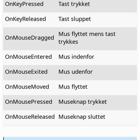
OnKeyPressed
Tast trykket
OnKeyReleased
Tast sluppet
Mus flyttet mens tast
OnMouseDragged
trykkes
OnMouseEntered
Mus indenfor
OnMouseExited
Mus udenfor
OnMouseMoved
Mus flyttet
OnMousePressed
Museknap trykket
OnMouseReleased
Museknap sluttet