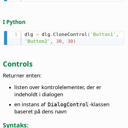
I Python
dlg 
=
 dlg
.
CloneControl
(
'Button1'
,
'Button2'
,
30
,
30
)
Controls
Returner enten:
listen over kontrolelementer, der er
indeholdt i dialogen
en instans af
-klassen
DialogControl
baseret på dens navn
Syntaks: