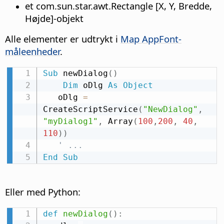
et com.sun.star.awt.Rectangle [X, Y, Bredde,
Højde]-objekt
Alle elementer er udtrykt i
Map AppFont-
måleenheder
.
Sub
 newDialog
(
)
Dim
 oDlg 
As
Object
   oDlg 
=
CreateScriptService
(
"NewDialog"
,
"myDialog1"
,
 Array
(
100
,
200
,
40
,
110
)
)
' ...
End
Sub
Eller med Python:
def
newDialog
(
)
: