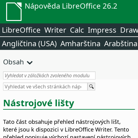
Nápověda LibreOffice 26.2
LibreOffice
Writer
Calc
Impress
Dra
Angličtina (USA)
Amharština
Arabština
Obsah
Nástrojové lišty
Tato část obsahuje přehled nástrojových lišt,
které jsou k dispozici v LibreOffice Writer. Tento
přehled popisuje výchozí nastavení nástrojových