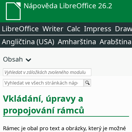
Nápověda LibreOffice 26.2
LibreOffice
Writer
Calc
Impress
Dra
Angličtina (USA)
Amharština
Arabština
Obsah
Vkládání, úpravy a
propojování rámců
Rámec je obal pro text a obrázky, který je možné