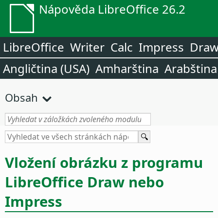
Nápověda LibreOffice 26.2
LibreOffice
Writer
Calc
Impress
Dra
Angličtina (USA)
Amharština
Arabština
Obsah
Vložení obrázku z programu
LibreOffice Draw nebo
Impress