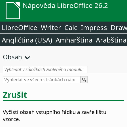
Nápověda LibreOffice 26.2
LibreOffice
Writer
Calc
Impress
Dra
Angličtina (USA)
Amharština
Arabština
Obsah
Zrušit
Vyčistí obsah vstupního řádku a zavře lištu
vzorce.