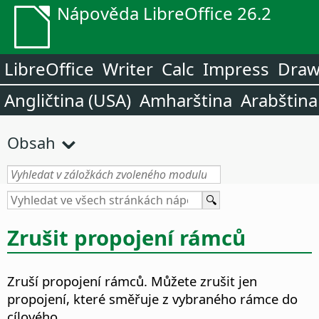
Nápověda LibreOffice 26.2
LibreOffice
Writer
Calc
Impress
Dra
Angličtina (USA)
Amharština
Arabština
Obsah
Zrušit propojení rámců
Zruší propojení rámců.
Můžete zrušit jen
propojení, které směřuje z vybraného rámce do
cílového.