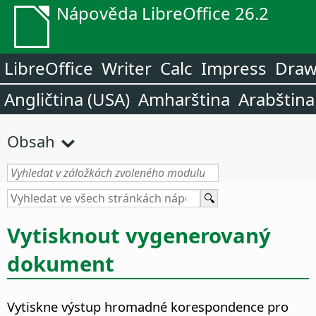
Nápověda LibreOffice 26.2
LibreOffice
Writer
Calc
Impress
Dra
Angličtina (USA)
Amharština
Arabština
Obsah
Vytisknout vygenerovaný
dokument
Vytiskne výstup hromadné korespondence pro