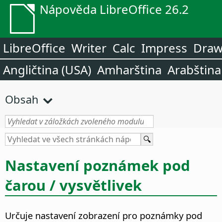
Nápověda LibreOffice 26.2
LibreOffice
Writer
Calc
Impress
Dra
Angličtina (USA)
Amharština
Arabština
Obsah
Nastavení poznámek pod
čarou / vysvětlivek
Určuje nastavení zobrazení pro poznámky pod