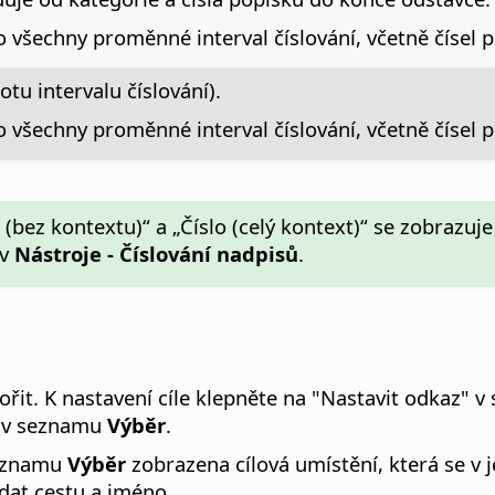
o všechny proměnné interval číslování, včetně čísel 
tu intervalu číslování).
o všechny proměnné interval číslování, včetně čísel 
lo (bez kontextu)“ a „Číslo (celý kontext)“ se zobraz
 v
Nástroje - Číslování nadpisů
.
ořit.
K nastavení cíle klepněte na "Nastavit odkaz" 
le v seznamu
Výběr
.
seznamu
Výběr
zobrazena cílová umístění, která se v
dat cestu a jméno.