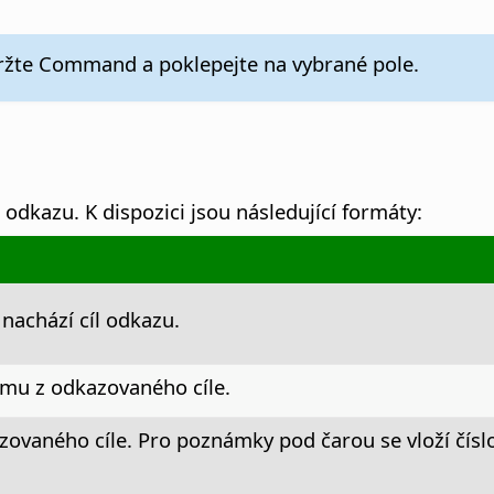
držte
Command
a poklepejte na vybrané pole.
e odkazu.
K dispozici jsou následující formáty:
 nachází cíl odkazu.
amu z odkazovaného cíle.
azovaného cíle. Pro poznámky pod čarou se vloží čís