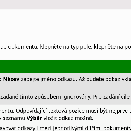
e do dokumentu, klepněte na typ pole, klepněte na po
ko
Název
zadejte jméno odkazu. Až budete odkaz vklád
adané tímto způsobem ignorovány. Pro zadání cíl
mentu. Odpovídající textová pozice musí být nejprve
 v seznamu
Výběr
vložit odkaz možné.
ovat odkazy i mezi jednotlivými dílčími dokumenty