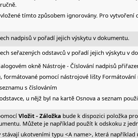
ručně.
ložené tímto způsobem ignorovány. Pro vytvoření
ech nadpisů v pořadí jejich výskytu v dokumentu.
šech seřazených odstavců v pořadí jejich výskytu v 
 dialogovém okně Nástroje - Číslování nadpisů přiřaz
 formátované pomocí nástrojové lišty Formátování 
seznamu s číslováním
dstavce, u nějž byl na kartě Osnova a seznam použit
 pomocí
Vložit - Záložka
bude k dispozici položka pro
kumentu. Můžete je například použít k odskoku z jed
stávají ukotveními typu <A name>, která například u