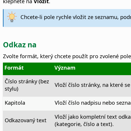
klepnete na
Vložit
.
Chcete-li pole rychle vložit ze seznamu, po
Odkaz na
Zvolte formát, který chcete použít pro zvolené pol
Formát
Význam
Číslo stránky (bez
Vloží číslo stránky, na které se
stylu)
Kapitola
Vloží číslo nadpisu nebo sezn
Vloží jako kompletní text odk
Odkazovaný text
(kategorie, číslo a text).