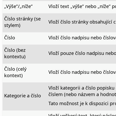
„Výše“/„níže“
Vloží text „výše“ nebo „níže“
Číslo stránky (se
Vloží číslo stránky obsahující 
stylem)
Číslo
Vloží číslo nadpisu nebo čísl
Číslo (bez
Vloží pouze číslo nadpisu neb
kontextu)
Číslo (celý
Vloží číslo nadpisu nebo číslo
kontext)
Vloží kategorii a číslo popisku
číslem (nebo názvem a hodno
Kategorie a číslo
Tato možnost je k dispozici pr
Vloží veškerý text, který násl