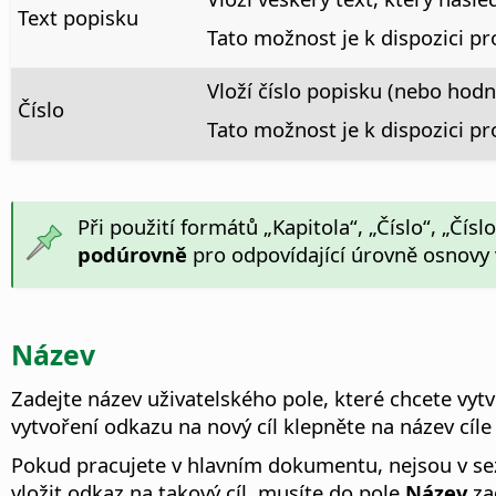
Text popisku
Tato možnost je k dispozici pr
Vloží číslo popisku (nebo hodno
Číslo
Tato možnost je k dispozici pr
Při použití formátů „Kapitola“, „Číslo“, „Čís
podúrovně
pro odpovídající úrovně osnovy
Název
Zadejte název uživatelského pole, které chcete vytv
vytvoření odkazu na nový cíl klepněte na název cí
Pokud pracujete v hlavním dokumentu, nejsou v 
vložit odkaz na takový cíl, musíte do pole
Název
za