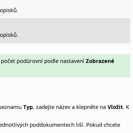
popisků.
popisků.
uje počet podúrovní podle nastavení
Zobrazené
v seznamu
Typ
, zadejte název a klepněte na
Vložit
. K
 jednotlivých poddokumentech liší. Pokud chcete