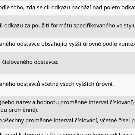
 podle toho, zda se cíl odkazu nachází nad polem odk
cíl odkazu za použití formátu specifikovaného ve styl
ovaného odstavce obsahující vyšší úrovně podle kont
o číslovaného odstavce.
vaného odstavců včetně všech vyšších úrovní.
 (nebo název a hodnotu proměnné interval číslování). 
tou proměnné).
o všechny proměnné interval číslování, včetně čísel 
eduje od kategorie a čísla popisku do konce odstavce.