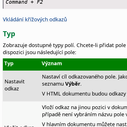
Command
+ F2
Vkládání křížových odkazů
Typ
Zobrazuje dostupné typy polí. Chcete-li přidat pol
dispozici jsou následující pole:
Typ
Význam
Nastaví cíl odkazovaného pole. Ja
Nastavit
seznamu
Výběr
.
odkaz
V HTML dokumentu budou odkazy z
Vloží odkaz na jinou pozici v doku
případě není vybráním názvu pole
V hlavním dokumentu můžete nastav