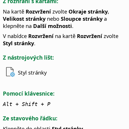
Z rozhraní s kartami:
Na kartě
Rozvržení
zvolte
Okraje stránky
,
Velikost stránky
nebo
Sloupce stránky
a
klepněte na
Další možnosti
.
V nabídce
Rozvržení
na kartě
Rozvržení
zvolte
Styl stránky
.
Z nástrojových lišt:
Styl stránky
Pomocí klávesnice:
Alt
+ Shift + P
Ze stavového řádku:
Klepněte do oblasti
Styl stránky
.