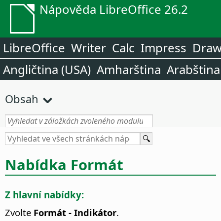
Nápověda LibreOffice 26.2
LibreOffice
Writer
Calc
Impress
Dra
Angličtina (USA)
Amharština
Arabština
Obsah
Nabídka Formát
Z hlavní nabídky:
Zvolte
Formát - Indikátor
.