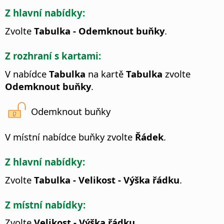
Z hlavní nabídky:
Zvolte
Tabulka - Odemknout buňky
.
Z rozhraní s kartami:
V nabídce
Tabulka
na kartě
Tabulka
zvolte
Odemknout buňky
.
Odemknout buňky
V místní nabídce buňky zvolte
Řádek
.
Z hlavní nabídky:
Zvolte
Tabulka - Velikost - Výška řádku
.
Z místní nabídky:
Zvolte
Velikost - Výška řádku
.