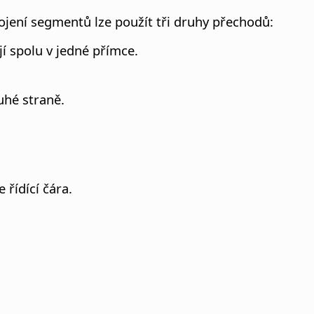
pojení segmentů lze použít tři druhy přechodů:
í spolu v jedné přímce.
uhé straně.
řídící čára.