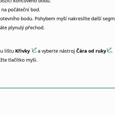
 pozici koncového bodu.
e na počáteční bod.
 kotevního bodu. Pohybem myší nakreslíte další segm
áte plynulý přechod.
u lištu
Křivky
a vyberte nástroj
Čára od ruky
.
žte tlačítko myši.