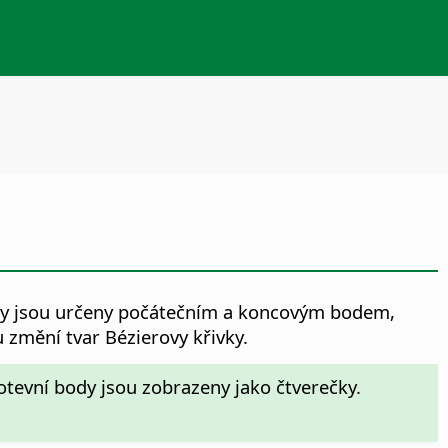
ivky jsou určeny počátečním a koncovým bodem,
u změní tvar Bézierovy křivky.
kotevní body jsou zobrazeny jako čtverečky.