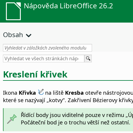
Nápověda LibreOffice 26.2
Obsah
Kreslení křivek
Ikona
Křivka
na liště
Kresba
otevře nástrojovou
které se nazývají „kotvy“. Zakřivení Bézierovy křivk
Řídící body jsou viditelné pouze v režimu „Ú
Počáteční bod je o trochu větší než ostatní.