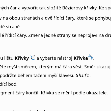
ch čar a vytvořit tak složité Bézierovy křivky. Ke s
 na obou stranách a dvě řídící čáry, které se pohybuj
dé straně.
 řídící čáry. Změna jedné strany se neprojeví na dr
u lištu
Křivky
a vyberte nástroj
Křivka
.
ěte myší směrem, kterým má čára vést. Směr ukazuje 
 podržte během tažení myší klávesu
.
Shift
dící bod.
egment čáry končil. Křivka se mění podle ukazatele.