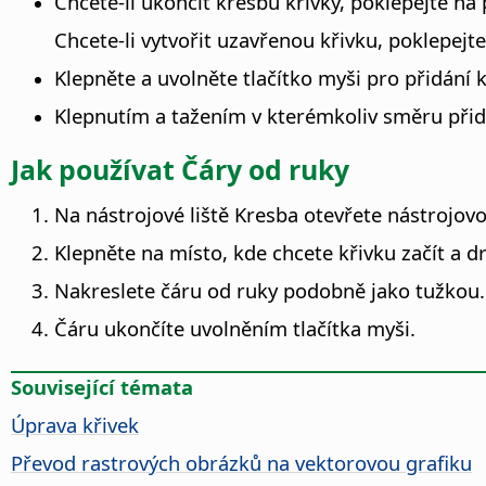
Chcete-li ukončit kresbu křivky, poklepejte na
Chcete-li vytvořit uzavřenou křivku, poklepejt
Klepněte a uvolněte tlačítko myši pro přidání
Klepnutím a tažením v kterémkoliv směru přid
Jak používat Čáry od ruky
Na nástrojové liště Kresba otevřete nástrojovo
Klepněte na místo, kde chcete křivku začít a dr
Nakreslete čáru od ruky podobně jako tužkou.
Čáru ukončíte uvolněním tlačítka myši.
Související témata
Úprava křivek
Převod rastrových obrázků na vektorovou grafiku