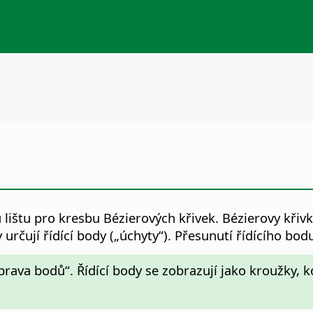
 lištu pro kresbu Bézierových křivek. Bézierovy kř
y určují řídící body („úchyty“). Přesunutí řídícího bod
prava bodů“. Řídící body se zobrazují jako kroužky, 