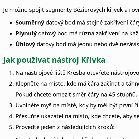
Je možno spojit segmenty Bézierových křivek a rovný
Souměrný
datový bod má stejné zakřivení čáry
Plynulý
datový bod má různá zakřivení na kaž
Úhlový
datový bod má jednu nebo dvě nezávislé
Jak používat nástroj Křivka
Na nástrojové liště Kresba otevřete nástrojovo
Klepněte na místo, kde má čára začínat a táhn
Pokud chcete omezit směr čáry na 45 stupňů,
Uvolněte myš na místě, kdy by měl být první ří
Přesuňte ukazatel na místo, kde chcete, aby s
Proveďte jeden z následujících kroků: