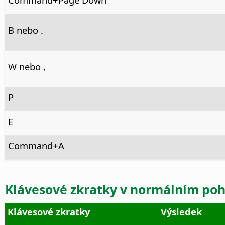
B nebo .
W nebo ,
P
E
Command
+A
Klávesové zkratky v normálním po
Klávesové zkratky
Výsledek