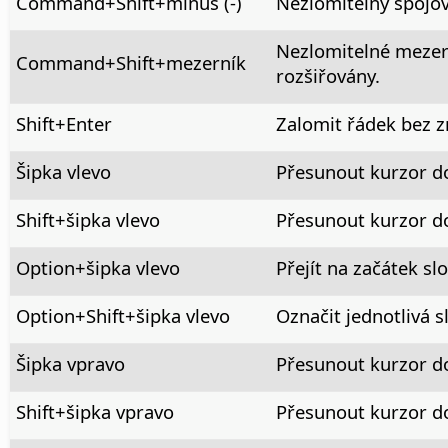
Command
+Shift+minus (-)
Nezlomitelný spojov
Nezlomitelné mezery
Command
+Shift+mezerník
rozšiřovány.
Shift+Enter
Zalomit řádek bez 
Šipka vlevo
Přesunout kurzor d
Shift+šipka vlevo
Přesunout kurzor d
Option
+šipka vlevo
Přejít na začátek sl
Option
+Shift+šipka vlevo
Označit jednotlivá 
Šipka vpravo
Přesunout kurzor d
Shift+šipka vpravo
Přesunout kurzor d