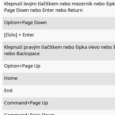
Klepnutí levým tlačítkem nebo mezerník nebo šip
Page Down nebo Enter nebo Return
Option
+Page Down
[číslo] + Enter
Klepnutí pravým tlačítkem nebo šipka vlevo nebo
nebo Backspace
Option
+Page Up
Home
End
Command
+Page Up
Command
+Page Down