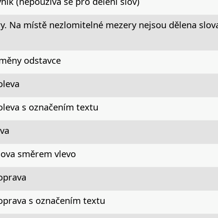
ník (nepoužívá se pro dělení slov)
. Na místě nezlomitelné mezery nejsou dělena slova, 
změny odstavce
oleva
oleva s označením textu
ova
slova směrem vlevo
oprava
oprava s označením textu