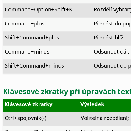
Command+Option
+Shift+K
Rozdělí vybraný
Command
+plus
Přenést do pop
Shift+
Command
+plus
Přenést blíž.
Command
+minus
Odsunout dál.
Shift+
Command
+minus
Odsunout do p
Klávesové zkratky při úpravách tex
Klávesové zkratky
Výsledek
Ctrl
+spojovník(-)
Volitelná rozdělení;