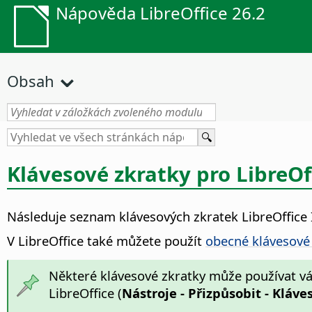
Nápověda LibreOffice 26.2
Obsah
Klávesové zkratky pro LibreOf
Následuje seznam klávesových zkratek LibreOffice
V LibreOffice také můžete použít
obecné klávesové
Některé klávesové zkratky může používat váš
LibreOffice (
Nástroje - Přizpůsobit - Kláve