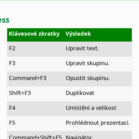
ess
Klávesové zkratky
Výsledek
F2
Upravit text.
F3
Upravit skupinu.
Command
+F3
Opustit skupinu.
Shift+F3
Duplikovat
F4
Umístění a velikost
F5
Prohlédnout prezentaci.
Command
+Shift+F5
Navigátor