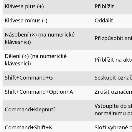
Klávesa plus (+)
Přiblížit.
Klávesa mínus (-)
Oddálit.
Násobení (×) (na numerické
Přizpůsobit sn
klávesnici)
Dělení (÷) (na numerické
Přiblížit na akt
klávesnici)
Shift+
Command
+G
Seskupit označ
Shift+
Command+Option
+A
Zrušit označen
Vstoupíte do s
Command
+klepnutí
normálnímu po
Command
+Shift+K
Složí vybrané o