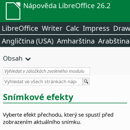
Nápověda LibreOffice 26.2
LibreOffice
Writer
Calc
Impress
Dra
Angličtina (USA)
Amharština
Arabština
Obsah
Snímkové efekty
Vyberte efekt přechodu, který se spustí před
zobrazením aktuálního snímku.