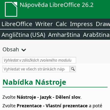
Nápověda LibreOffice 26.2
LibreOffice
Writer
Calc
Impress
Dra
Angličtina (USA)
Amharština
Arabština
Obsah
Nabídka Nástroje
Zvolte
Nástroje - Jazyk - Dělení slov
.
Zvolte
Prezentace - Vlastní prezentace
a poté