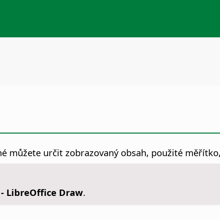
é můžete určit zobrazovaný obsah, použité měřítko, 
- LibreOffice Draw
.