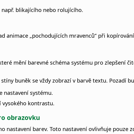
apř. blikajícího nebo rolujícího.
klad animace „pochodujících mravenců“ při kopírování
teré mění barevné schéma systému pro zlepšení čitel
a stíny buněk se vždy zobrazí v barvě textu. Pozadí b
le nastavení systému.
í vysokého kontrastu.
ro obrazovku
o nastavení barev. Toto nastavení ovlivňuje pouze z