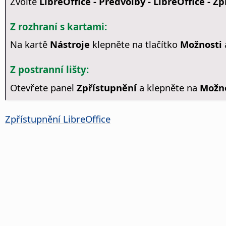
Zvolte
LibreOffice - Předvolby
- LibreOffice - Z
Z rozhraní s kartami:
Na kartě
Nástroje
klepněte na tlačítko
Možnosti
Z postranní lišty:
Otevřete panel
Zpřístupnění
a klepněte na
Možno
Zpřístupnění
LibreOffice