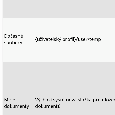
Dočasné
{uživatelský profil}/user/temp
soubory
Moje
Výchozí systémová složka pro ulože
dokumenty
dokumentů