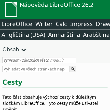
Nápověda LibreOffice 26.2
LibreOffice
Writer
Calc
Impress
Dra
Angličtina (USA)
Amharština
Arabština
Obsah
Cesty
Tato část obsahuje výchozí cesty k důležitým
složkám LibreOffice. Tyto cesty může uživatel
změnit.