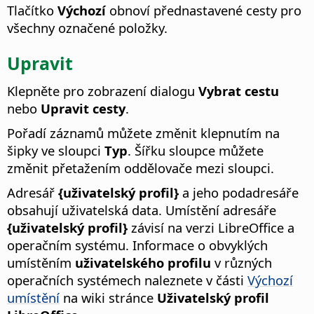
Tlačítko
Výchozí
obnoví přednastavené cesty pro
všechny označené položky.
Upravit
Klepněte pro zobrazení dialogu
Vybrat cestu
nebo
Upravit cesty
.
Pořadí záznamů můžete změnit klepnutím na
šipky ve sloupci
Typ
. Šířku sloupce můžete
změnit přetažením oddělovače mezi sloupci.
Adresář
{uživatelský profil}
a jeho podadresáře
obsahují uživatelská data.
Umístění adresáře
{uživatelský profil}
závisí na verzi LibreOffice a
operačním systému. Informace o obvyklých
umístěním
uživatelského profilu
v různých
operačních systémech naleznete v části
Výchozí
umístění
na wiki stránce
Uživatelský profil