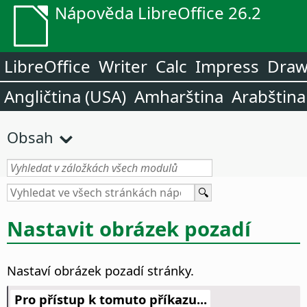
Nápověda LibreOffice 26.2
LibreOffice
Writer
Calc
Impress
Dra
Angličtina (USA)
Amharština
Arabština
Obsah
Nastavit obrázek pozadí
Nastaví obrázek pozadí
stránky
.
Pro přístup k tomuto příkazu...